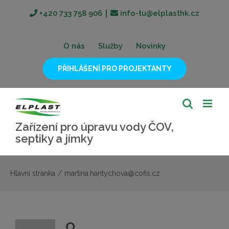
Přeskočit
+420 733 758 906
∣
info-tu@elplasthk.cz
na
obsah
O nás
Služby
Novinky
PŘIHLÁŠENÍ PRO PROJEKTANTY
Zařízení pro úpravu vody ČOV,
septiky a jímky
Hlavní stránka
/
martina.hantychova@cofis.cz
O