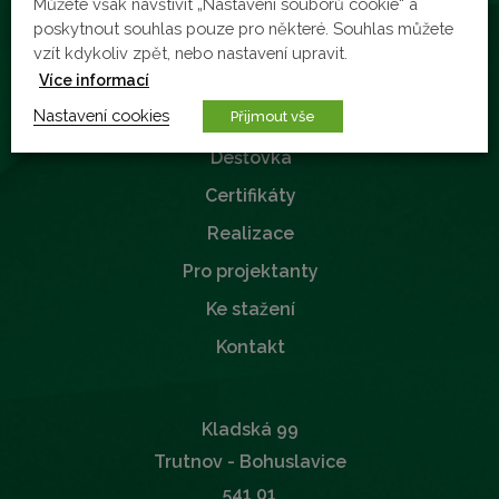
Můžete však navštívit „Nastavení souborů cookie“ a
poskytnout souhlas pouze pro některé. Souhlas můžete
vzít kdykoliv zpět, nebo nastavení upravit.
Více informací
Nastavení cookies
Přijmout vše
Dešťovka
Certifikáty
Realizace
Pro projektanty
Ke stažení
Kontakt
Kladská 99
Trutnov - Bohuslavice
541 01