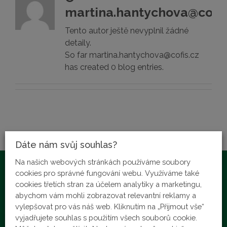
martina.hantychova@cofis
Tento autor ještě nevyplnil žádné
detaily.
So far martina.hantychova@cofis.cz
has created 0 blog entries.
Dáte nám svůj souhlas?
Na našich webových stránkách používáme soubory
cookies pro správné fungování webu. Využíváme také
cookies třetích stran za účelem analytiky a marketingu,
abychom vám mohli zobrazovat relevantní reklamy a
vylepšovat pro vás náš web. Kliknutím na „Přijmout vše“
vyjadřujete souhlas s použitím všech souborů cookie.