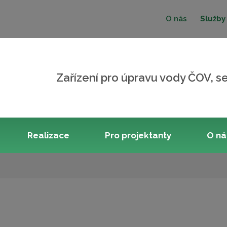
O nás
Služby
Zařízení pro úpravu vody ČOV, se
Realizace
Pro projektanty
O n