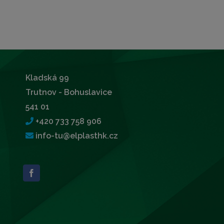
Kladská 99
Trutnov - Bohuslavice
541 01
+420 733 758 906
info-tu@elplasthk.cz