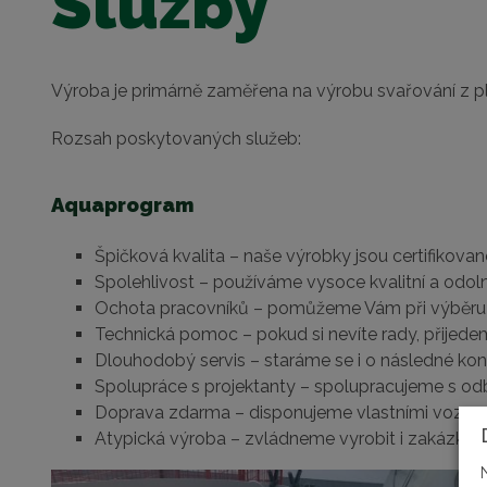
Služby
Výroba je primárně zaměřena na výrobu svařování z p
Rozsah poskytovaných služeb:
Aquaprogram
Špičková kvalita – naše výrobky jsou certifikova
Spolehlivost – používáme vysoce kvalitní a odo
Ochota pracovníků – pomůžeme Vám při výběru vh
Technická pomoc – pokud si nevíte rady, přijede
Dlouhodobý servis – staráme se i o následné ko
Spolupráce s projektanty – spolupracujeme s odb
Doprava zdarma – disponujeme vlastními vozy n
Atypická výroba – zvládneme vyrobit i zakázko