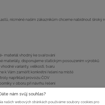
lastů, nicméně našim zákazníkům chceme nabídnout široký r
né- materiál vhodný ke svařování
lné materiály, disponujeme statickým posouzením výrobků
odné varianty, velikosti, tvaru
me k Vám zaměřit konkrétní řešení na místě
ntroly například provozu ČOV
orníky v oboru při návrhu řešení
a přepravu
Dáte nám svůj souhlas?
vé výrobky
Na našich webových stránkách používáme soubory cookies pro