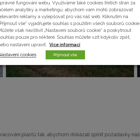
správné fungování webu. Využíváme také cookies třetích stran za
účelem analytiky a marketingu, abychom vám mohli zobrazovat
relevantní reklamy a vylepšovat pro vás náš web. Kliknutím na
„Přijmout vše“ vyjadřujete souhlas s použitím všech souborů cookie
Můžete však navštívit „Nastavení souborů cookie“ a poskytnout
souhlas pouze pro některé. Souhlas můžete vzít kdykoliv zpět,
nebo nastavení upravit.
Více informací
Nastavení cookies
Přijmout vše
i zpracování plastů tak, abychom dokázali splnit požadavky n