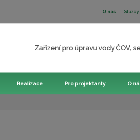
O nás
Služby
Zařízení pro úpravu vody ČOV, se
Realizace
Pro projektanty
O n