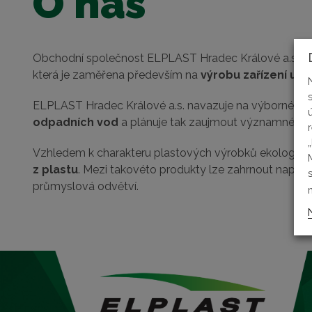
O nás
Obchodní společnost ELPLAST Hradec Králové a.s., kte
která je zaměřena především na
výrobu zařízení urč
ELPLAST Hradec Králové a.s. navazuje na výborné z
odpadních vod
a plánuje tak zaujmout významné mís
Vzhledem k charakteru plastových výrobků ekologickéh
z plastu
. Mezi takovéto produkty lze zahrnout napříkl
průmyslová odvětví.