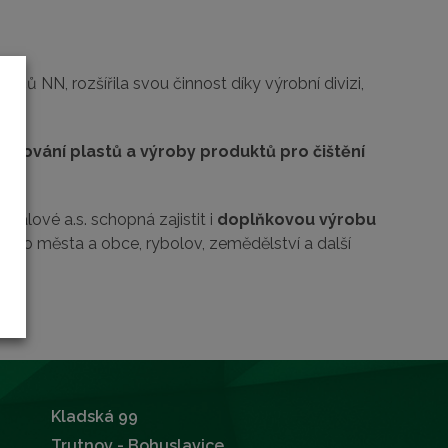
čů NN, rozšířila svou činnost díky výrobní divizi,
 lisování plastů a výroby produktů pro čištění
.
álové a.s. schopná zajistit i
doplňkovou výrobu
é pro města a obce, rybolov, zemědělství a další
Kladská 99
Trutnov - Bohuslavice