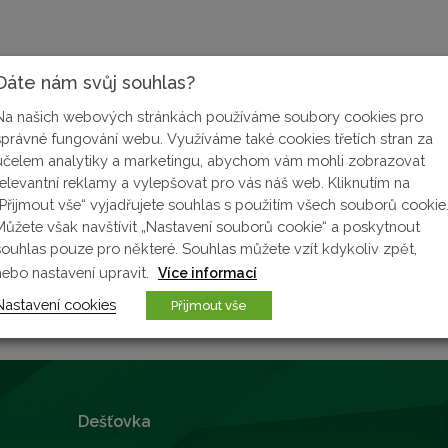
Dáte nám svůj souhlas?
rá se již
více než 20 let
zabývá distribucí plastových rozvadě
ených k čištění odpadních vod
.
Na našich webových stránkách používáme soubory cookies pro
správné fungování webu. Využíváme také cookies třetích stran za
kušenosti svých zaměstnanců s
dlouholetou praxí v oblasti
účelem analytiky a marketingu, abychom vám mohli zobrazovat
to na českém trhu.
relevantní reklamy a vylepšovat pro vás náš web. Kliknutím na
„Přijmout vše“ vyjadřujete souhlas s použitím všech souborů cookie
o programu je výrobní divize společnosti ELPLAST Hradec Kr
Můžete však navštívit „Nastavení souborů cookie“ a poskytnout
ad zahradní bazény a jezírka a jiné výrobky z plastu využiteln
souhlas pouze pro některé. Souhlas můžete vzít kdykoliv zpět,
nebo nastavení upravit.
Více informací
Nastavení cookies
Přijmout vše
Dešťovka