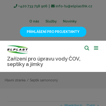
Přeskočit
+420 733 758 906
∣
info-tu@elplasthk.cz
na
obsah
O nás
Služby
Novinky
PŘIHLÁŠENÍ PRO PROJEKTANTY
Zařízení pro úpravu vody ČOV,
septiky a jímky
Hlavní stránka
/
Septik samonosný
Předchozí
Další