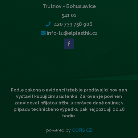
Trutnov - Bohuslavice
541 01
+420 733 758 906
info-tu@elplasthk.cz
Podle zákona o evidenci tržeb je prodávající povinen
vystavit kupujícímu účtenku. Zároveň je povinen
zaevidovat přijatou tržbu u správce daně online; v
případě technického výpadku pak nejpozději do 48
hodin.
powered by
COFIS CZ