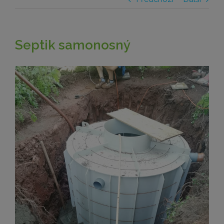
Septik samonosný
Zobrazit
větší
obrázek