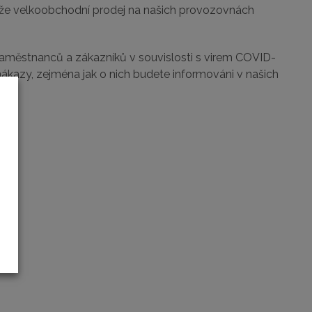
, že velkoobchodní prodej na našich provozovnách
 zaměstnanců a zákazníků v souvislosti s virem COVID-
ákazy, zejména jak o nich budete informováni v našich
.