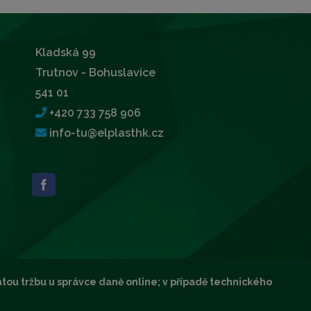
Kladská 99
Trutnov - Bohuslavice
541 01
+420 733 758 906
info-tu@elplasthk.cz
atou tržbu u správce daně online; v případě technického