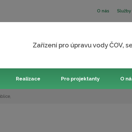
O nás
Služby
Zařízení pro úpravu vody ČOV, se
Realizace
Pro projektanty
O n
blice,