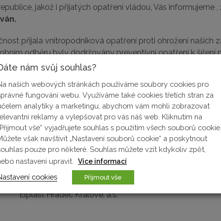
blice, jakož i přijatých opatření vládou, Vás informujeme 
ván.
nost přijala vnitropodniková opatření proti ohrožení našich
bním odběru byly dodržovány preventivní opatření k šíření n
Dáte nám svůj souhlas?
Na našich webových stránkách používáme soubory cookies pro
správné fungování webu. Využíváme také cookies třetích stran za
účelem analytiky a marketingu, abychom vám mohli zobrazovat
relevantní reklamy a vylepšovat pro vás náš web. Kliknutím na
„Přijmout vše“ vyjadřujete souhlas s použitím všech souborů cookie
Můžete však navštívit „Nastavení souborů cookie“ a poskytnout
souhlas pouze pro některé. Souhlas můžete vzít kdykoliv zpět,
vák
nebo nastavení upravit.
Více informací
edstavenstva
Nastavení cookies
Přijmout vše
álové, a.s.