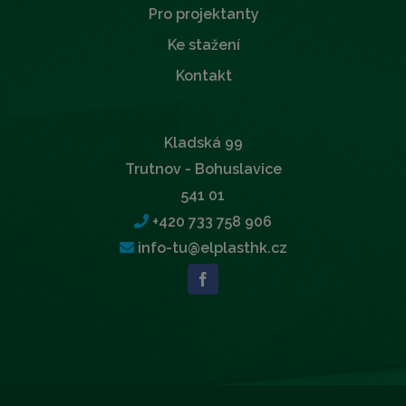
Pro projektanty
Ke stažení
Kontakt
Kladská 99
Trutnov - Bohuslavice
541 01
+420 733 758 906
info-tu@elplasthk.cz