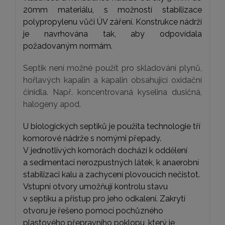
20mm materiálu, s možností stabilizace
polypropylenu vůči ÚV záření. Konstrukce nádrží
je navrhována tak, aby odpovídala
požadovaným normám.
Septik není možné použít pro skladování plynů,
hořlavých kapalin a kapalin obsahující oxidační
činidla. Např. koncentrovaná kyselina dusičná,
halogeny apod.
U biologických septiků je použita technologie tří
komorové nádrže s nornými přepady.
V jednotlivých komorách dochází k oddělení
a sedimentaci
nerozpustných látek, k
anaerobní
stabilizaci kalu a zachycení plovoucích nečistot
.
Vstupní otvory umožňují kontrolu stavu
v septiku a přístup pro jeho odkalení. Zakrytí
otvoru je řešeno pomocí pochůzného
plastového přepravního poklopu, který je