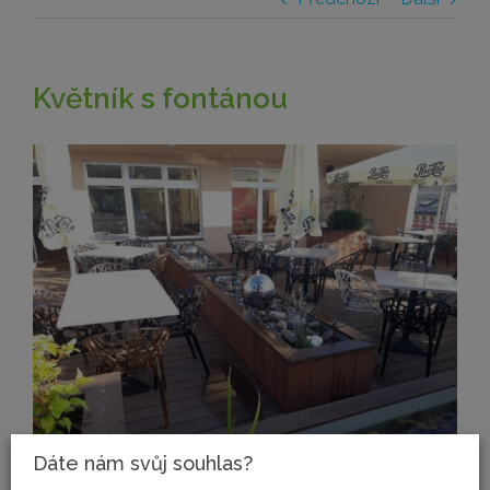
Květník s fontánou
Zobrazit
větší
obrázek
Dáte nám svůj souhlas?