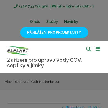
Přeskočit
+420 733 758 906
∣
info-tu@elplasthk.cz
na
obsah
O nás
Služby
Novinky
PŘIHLÁŠENÍ PRO PROJEKTANTY
Zařízení pro úpravu vody ČOV,
septiky a jímky
Hlavní stránka
/
Květník s fontánou
Předchozí
Další