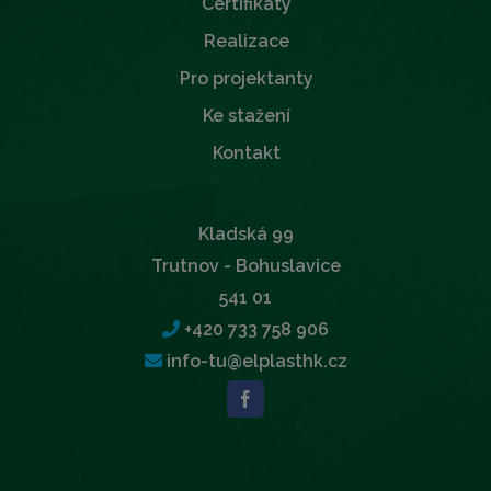
Certifikáty
Realizace
Pro projektanty
Ke stažení
Kontakt
Kladská 99
Trutnov - Bohuslavice
541 01
+420 733 758 906
info-tu@elplasthk.cz