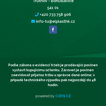
Trutnov - Bohuslavice
541 01
+420 733 758 906
info-tu@elplasthk.cz
Podle zákona o evidenci tržeb je prodávající povinen
vystavit kupujícímu účtenku. Zároveň je povinen
zaevidovat přijatou tržbu u správce daně online; v
případě technického výpadku pak nejpozději do 48
hodin.
powered by
COFIS CZ