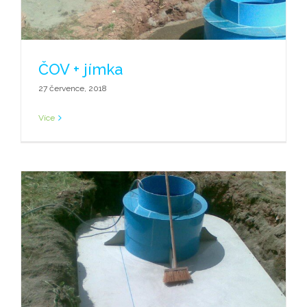
ČOV + jímka
27 července, 2018
Více