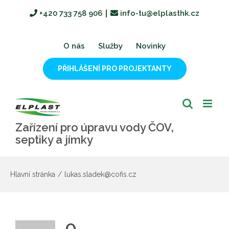
Přeskočit
+420 733 758 906
∣
info-tu@elplasthk.cz
na
obsah
O nás
Služby
Novinky
PŘIHLÁŠENÍ PRO PROJEKTANTY
Zařízení pro úpravu vody ČOV,
septiky a jímky
Hlavní stránka
/
lukas.sladek@cofis.cz
O