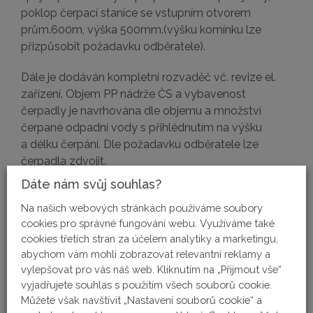
poklop čerpací stanice se vstupním otvorem
prům.600m, výška 500mm.(výšku komínku lze
přizpůsobit požadavku odběratele).
Dále je dodáván kompletní rozvaděč vč. revize el.
zařízení. Objem PP nádrže ČS a vybavenost
čerpadly je navrhována dle objemu a množství
čerpané odpadní vody s přihlédnutím na výšku
a délku čerpání. Dle požadavku odběratele lze
čerpadla zdvojit.
Dáte nám svůj souhlas?
Varianty produktu
Na našich webových stránkách používáme soubory
cookies pro správné fungování webu. Využíváme také
cookies třetích stran za účelem analytiky a marketingu,
Sigma GFDF
abychom vám mohli zobrazovat relevantní reklamy a
vylepšovat pro vás náš web. Kliknutím na „Přijmout vše“
VÝTLAK
vyjadřujete souhlas s použitím všech souborů cookie.
PRŮTOK
NAPĚTÍ
Můžete však navštívit „Nastavení souborů cookie“ a
ČERPADLA