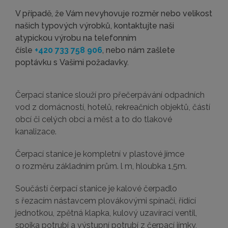
V případě, že Vám nevyhovuje rozměr nebo velikost
našich typových výrobků, kontaktujte naši
atypickou výrobu na telefonním
čísle
+420 733 758 906
, nebo nám zašlete
poptávku s Vašimi požadavky.
Čerpací stanice slouží pro přečerpávání odpadních
vod z domácností, hotelů, rekreačních objektů, částí
obcí či celých obcí a měst a to do tlakové
kanalizace.
Čerpací stanice je kompletní v plastové jímce
o rozměru základním prům. l m, hloubka 1,5m.
Součástí čerpací stanice je kalové čerpadlo
s řezacím nástavcem plovákovými spínači, řídící
jednotkou, zpětná klapka, kulový uzavírací ventil,
spojka potrubí a výstupní potrubí z čerpací jímky,