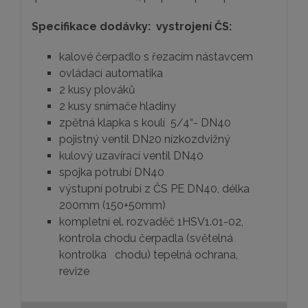
Specifikace dodávky: vystrojení ČS:
kalové čerpadlo s řezacím nástavcem
ovládací automatika
2 kusy plováků
2 kusy snímače hladiny
zpětná klapka s koulí 5/4“- DN40
pojistný ventil DN20 nízkozdvižný
kulový uzavírací ventil DN40
spojka potrubí DN40
výstupní potrubí z ČS PE DN40, délka
200mm (150+50mm)
kompletní el. rozvaděč 1HSV1.01-02,
kontrola chodu čerpadla (světelná
kontrolka chodu) tepelná ochrana,
revize