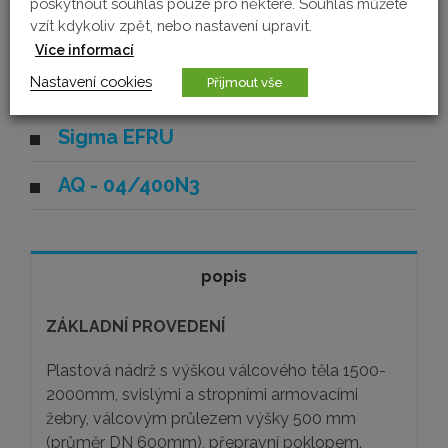
poskytnout souhlas pouze pro některé. Souhlas můžete
do 12m
1801/min
230
vzít kdykoliv zpět, nebo nastavení upravit.
Více informací
POPTÁVKA
Nastavení cookies
Přijmout vše
Sigma EFRU
AQ - 04/400N3
popis
ZÁKLADNÍ PROVEDENÍ
Plastová nádrž s výškou válcového těla 1500-
2000mm, svislými a stropními armovacími
žebry, válcovým průlezem výšky 500 mm
(průměr DN 600mm), přepravní poklopem.