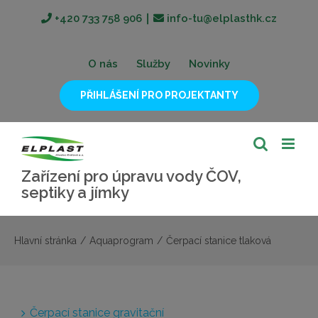
Přeskočit
+420 733 758 906
∣
info-tu@elplasthk.cz
na
obsah
O nás
Služby
Novinky
PŘIHLÁŠENÍ PRO PROJEKTANTY
Zařízení pro úpravu vody ČOV,
septiky a jímky
Hlavní stránka
/
Aquaprogram
/
Čerpací stanice tlaková
Čerpací stanice gravitační