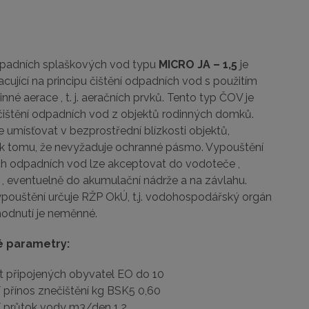
odpadních splaškových vod typu
MICRO JA – 1,5
je
acující na principu čištění odpadních vod s použitím
nné aerace , t. j. aeračních prvků. Tento typ ČOV je
čištění odpadních vod z objektů rodinných domků.
ze umísťovat v bezprostřední blízkosti objektů,
k tomu, že nevyžaduje ochranné pásmo. Vypouštění
ch odpadních vod lze akceptovat do vodoteče ,
 , eventuelně do akumulační nádrže a na závlahu.
ouštění určuje RŽP OkÚ, t.j. vodohospodářský orgán
hodnutí je neměnné.
é parametry:
t připojených obyvatel EO do 10
 přínos znečištění kg BSK5 0,60
í průtok vody m3/den 1,2