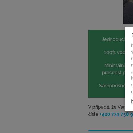
Jednoduchá 
100% vodotě
Minimální st
pracnost při 
Samonosné pr
V případě, že Vám n
čísle
+420 733 758 