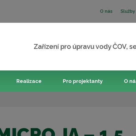
O nás
Služby
Zařízení pro úpravu vody ČOV, se
Realizace
Pro projektanty
O n
MICRO JA – 1,5