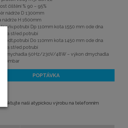
ost čištění % 90 – 95%
ěr nádrže D 1300mm
a nádrže H 1600mm
ěr přív.potrubí Dp 110mm kota 1550 mm ode dna
e na střed potrubí
ěr odt.potrubí Do 110mm kota 1450 mm ode dna
e na střed potrubí
on dmychadla 50Hz/230V/48W – výkon dmychadla
/ 150mbar
.
POPTÁVKA
ntaktujte naši atypickou výrobu na telefonním