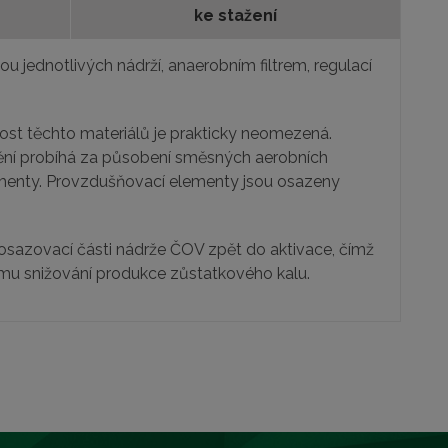
ke stažení
ou jednotlivých nádrží, anaerobním filtrem, regulací
ost těchto materiálů je prakticky neomezená.
štění probíhá za působení směsných aerobních
lementy. Provzdušňovací elementy jsou osazeny
osazovací části nádrže ČOV zpět do aktivace, čímž
ému snižování produkce zůstatkového kalu.