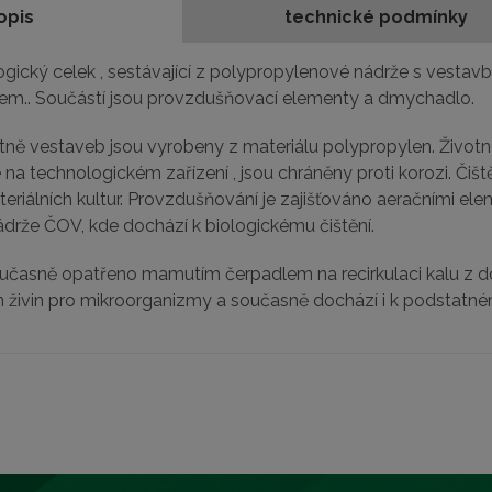
opis
technické podmínky
logický celek , sestávající z polypropylenové nádrže s vestavb
čem.. Součástí jsou provzdušňovací elementy a dmychadlo.
ně vestaveb jsou vyrobeny z materiálu polypropylen. Životn
 na technologickém zařízení , jsou chráněny proti korozi. Či
teriálních kultur. Provzdušňování je zajišťováno aeračními e
nádrže ČOV, kde dochází k biologickému čištění.
současně opatřeno mamutím čerpadlem na recirkulaci kalu z d
sun živin pro mikroorganizmy a současně dochází i k podstatn