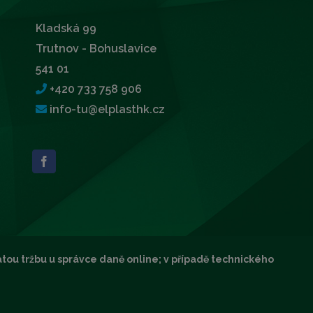
Kladská 99
Trutnov - Bohuslavice
541 01
+420 733 758 906
info-tu@elplasthk.cz
atou tržbu u správce daně online; v případě technického