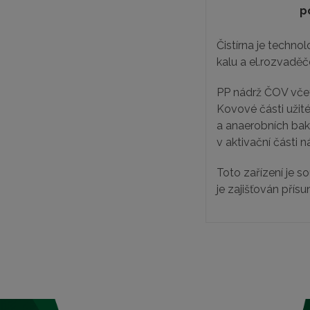
p
Čistírna je techno
kalu a el.rozvadě
PP nádrž ČOV včet
Kovové části užité
a anaerobních bak
v aktivační části 
Toto zařízení je 
je zajišťován pří