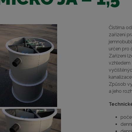
Čistírna 
zařízení pr
jemnobubli
určen pro 
Zařízení l
vzhledem 
vyčištěný
kanalizace
Způsob vyp
a jeho roz
Technick
poče
denní
denn