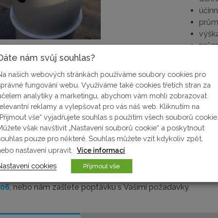
účinn
prům
výšk
prům
Dáte nám svůj souhlas?
nádrž
montáž
Nízká hmotnost
prům
Na našich webových stránkách používáme soubory cookies pro
nádrž
správné fungování webu. Využíváme také cookies třetích stran za
snost
Variabilnost tvaru
přík
účelem analytiky a marketingu, abychom vám mohli zobrazovat
68 l
relevantní reklamy a vylepšovat pro vás náš web. Kliknutím na
avební
Dlouhodobá životnost
„Přijmout vše“ vyjadřujete souhlas s použitím všech souborů cookie
osazení
Můžete však navštívit „Nastavení souborů cookie“ a poskytnout
Cenová dostupnost
souhlas pouze pro některé. Souhlas můžete vzít kdykoliv zpět,
ovedení
nebo nastavení upravit.
Více informací
Nastavení cookies
Přijmout vše
evyhovuje rozměr nebo velikost našich typových výrobků, ko
906
, nebo nám zašlete poptávku s Vašimi požadavky.