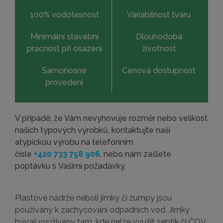
100% vodotěsnost
Variabilnost tvaru
Minimální stavební
Dlouhodobá
pracnost při osazení
životnost
Samonosné
Cenová dostupnost
provedení
V případě, že Vám nevyhovuje rozměr nebo velikost
našich typových výrobků, kontaktujte naši
atypickou výrobu na telefonním
čísle
+420 733 758 906
, nebo nám zašlete
poptávku s Vašimi požadavky.
Plastové nádrže neboli jímky či žumpy jsou
používány k zachycování odpadních vod. Jímky
bývají využívány tam, kde nelze využít septik či ČOV