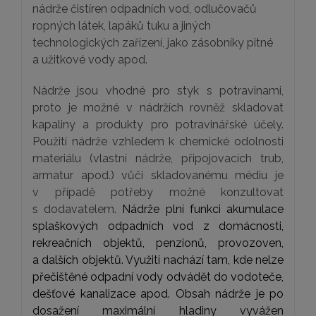
nádrže čistíren odpadních vod, odlučovačů
ropných látek, lapáků tuku a jiných
technologických zařízení, jako zásobníky pitné
a užitkové vody apod.
Nádrže jsou vhodné pro styk s potravinami,
proto je možné v nádržích rovněž skladovat
kapaliny a produkty pro potravinářské účely.
Použití nádrže vzhledem k chemické odolnosti
materiálu (vlastní nádrže, připojovacích trub,
armatur apod.) vůči skladovanému médiu je
v případě potřeby možné konzultovat
s dodavatelem.
Nádrže plní funkci akumulace
splaškových odpadních vod z domácnosti,
rekreačních objektů, penzionů, provozoven,
a dalších objektů. Využití nachází tam, kde nelze
přečištěné odpadní vody odvádět do vodoteče,
dešťové kanalizace apod. Obsah nádrže je po
dosažení maximální hladiny vyvážen