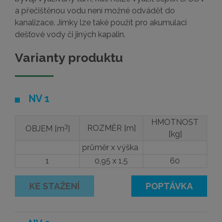
a přečištěnou vodu není možné odvádět do
kanalizace. Jímky lze také použít pro akumulaci
dešťové vody či jiných kapalin.
Varianty produktu
NV 1
HMOTNOST
3
ROZMĚR [m]
OBJEM [m
]
[kg]
průměr x výška
1
0,95 x 1,5
60
KE STAŽENÍ
POPTÁVKA