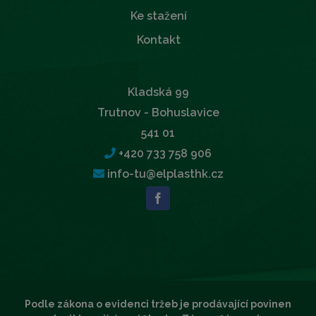
Ke stažení
Kontakt
Kladská 99
Trutnov - Bohuslavice
541 01
+420 733 758 906
info-tu@elplasthk.cz
Podle zákona o evidenci tržeb je prodávající povinen