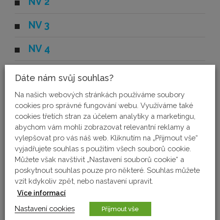
NV 2
NV 3
NV 4
NV 5
Dáte nám svůj souhlas?
NV 6
Na našich webových stránkách používáme soubory
cookies pro správné fungování webu. Využíváme také
cookies třetích stran za účelem analytiky a marketingu,
NV 7
abychom vám mohli zobrazovat relevantní reklamy a
vylepšovat pro vás náš web. Kliknutím na „Přijmout vše“
NV 8
vyjadřujete souhlas s použitím všech souborů cookie.
Můžete však navštívit „Nastavení souborů cookie“ a
NV 9
poskytnout souhlas pouze pro některé. Souhlas můžete
vzít kdykoliv zpět, nebo nastavení upravit.
NV 10
Více informací
Nastavení cookies
Přijmout vše