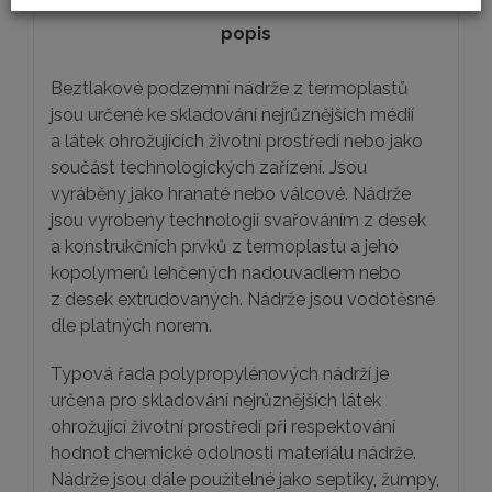
popis
Beztlakové podzemní nádrže z termoplastů
jsou určené ke skladování nejrůznějších médií
a látek ohrožujících životní prostředí nebo jako
součást technologických zařízení. Jsou
vyráběny jako hranaté nebo válcové. Nádrže
jsou vyrobeny technologií svařováním z desek
a konstrukčních prvků z termoplastu a jeho
kopolymerů lehčených nadouvadlem nebo
z desek extrudovaných. Nádrže jsou vodotěsné
dle platných norem.
Typová řada polypropylénových nádrží je
určena pro skladování nejrůznějších látek
ohrožující životní prostředí při respektování
hodnot chemické odolnosti materiálu nádrže.
Nádrže jsou dále použitelné jako septiky, žumpy,